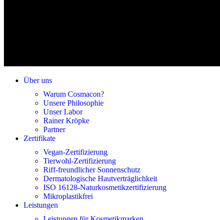
Über uns
Warum Cosmacon?
Unsere Philosophie
Unser Labor
Rainer Kröpke
Partner
Zertifikate
Vegan-Zertifizierung
Tierwohl-Zertifizierung
Riff-freundlicher Sonnenschutz
Dermatologische Hautverträglichkeit
ISO 16128-Naturkosmetikzertifizierung
Mikroplastikfrei
Leistungen
Leistungen für Kosmetikmarken