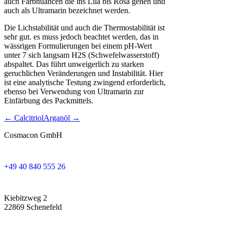
auch Farbnuancen die ins Lila bis Rosa gehen und
auch als Ultramarin bezeichnet werden.
Die Lichstabilit
ä
t und auch die Thermostabilit
ä
t ist
sehr gut. es muss jedoch beachtet werden, das in
w
ä
ssrigen Formulierungen bei einem pH-Wert
unter 7 sich langsam H2S (Schwefelwasserstoff)
abspaltet. Das f
ü
hrt unweigerlich zu starken
geruchlichen Ver
ä
nderungen und Instabilit
ä
t. Hier
ist eine analytische Testung zwingend erforderlich,
ebenso bei Verwendung von Ultramarin zur
Einf
ä
rbung des Packmittels.
← Calcitriol
Arganöl →
Cosmacon GmbH
+49 40 840 555 26
Kiebitzweg 2
22869 Schenefeld