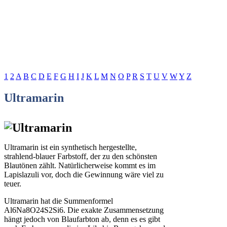
1
2
A
B
C
D
E
F
G
H
I
J
K
L
M
N
O
P
R
S
T
U
V
W
Y
Z
Ultramarin
Ultramarin ist ein synthetisch hergestellte,
strahlend-blauer Farbstoff, der zu den sch
ö
nsten
Blaut
ö
nen z
ä
hlt. Nat
ü
rlicherweise kommt es im
Lapislazuli vor, doch die Gewinnung w
ä
re viel zu
teuer.
Ultramarin hat die Summenformel
Al6Na8O24S2Si6. Die exakte Zusammensetzung
h
ä
ngt jedoch von Blaufarbton ab, denn es es gibt