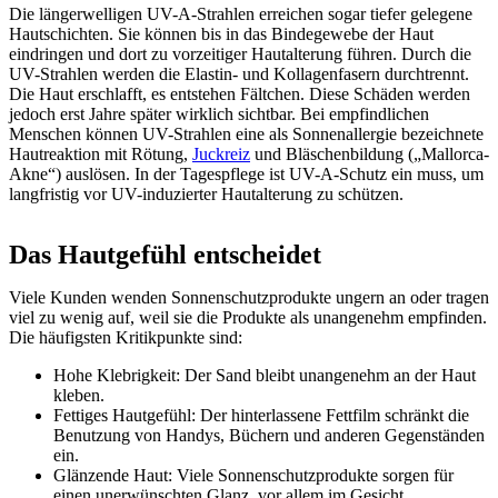
Die längerwelligen UV-A-Strahlen erreichen sogar tiefer gelegene
Hautschichten. Sie können bis in das Bindegewebe der Haut
eindringen und dort zu vorzeitiger Hautalterung führen. Durch die
UV-Strahlen werden die Elastin- und Kollagenfasern durchtrennt.
Die Haut erschlafft, es entstehen Fältchen. Diese Schäden werden
jedoch erst Jahre später wirklich sichtbar. Bei empfindlichen
Menschen können UV-Strahlen eine als Sonnenallergie bezeichnete
Hautreaktion mit Rötung,
Juckreiz
und Bläschenbildung („Mallorca-
Akne“) auslösen. In der Tagespflege ist UV-A-Schutz ein muss, um
langfristig vor UV-induzierter Hautalterung zu schützen.
Das Hautgefühl entscheidet
Viele Kunden wenden Sonnenschutzprodukte ungern an oder tragen
viel zu wenig auf, weil sie die Produkte als unangenehm empfinden.
Die häufigsten Kritikpunkte sind:
Hohe Klebrigkeit: Der Sand bleibt unangenehm an der Haut
kleben.
Fettiges Hautgefühl: Der hinterlassene Fettfilm schränkt die
Benutzung von Handys, Büchern und anderen Gegenständen
ein.
Glänzende Haut: Viele Sonnenschutzprodukte sorgen für
einen unerwünschten Glanz, vor allem im Gesicht.