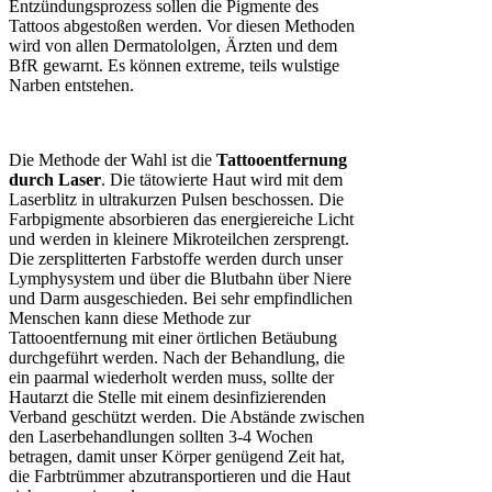
Entzündungsprozess sollen die Pigmente des
Tattoos abgestoßen werden. Vor diesen Methoden
wird von allen Dermatololgen, Ärzten und dem
BfR gewarnt. Es können extreme, teils wulstige
Narben entstehen.
Die Methode der Wahl ist die
Tattooentfernung
durch Laser
. Die tätowierte Haut wird mit dem
Laserblitz in ultrakurzen Pulsen beschossen. Die
Farbpigmente absorbieren das energiereiche Licht
und werden in kleinere Mikroteilchen zersprengt.
Die zersplitterten Farbstoffe werden durch unser
Lymphysystem und über die Blutbahn über Niere
und Darm ausgeschieden. Bei sehr empfindlichen
Menschen kann diese Methode zur
Tattooentfernung mit einer örtlichen Betäubung
durchgeführt werden. Nach der Behandlung, die
ein paarmal wiederholt werden muss, sollte der
Hautarzt die Stelle mit einem desinfizierenden
Verband geschützt werden. Die Abstände zwischen
den Laserbehandlungen sollten 3-4 Wochen
betragen, damit unser Körper genügend Zeit hat,
die Farbtrümmer abzutransportieren und die Haut