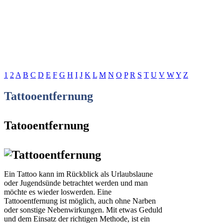
1
2
A
B
C
D
E
F
G
H
I
J
K
L
M
N
O
P
R
S
T
U
V
W
Y
Z
Tattooentfernung
Tatooentfernung
Ein Tattoo kann im Rückblick als Urlaubslaune
oder Jugendsünde betrachtet werden und man
möchte es wieder loswerden. Eine
Tattooentfernung ist möglich, auch ohne Narben
oder sonstige Nebenwirkungen. Mit etwas Geduld
und dem Einsatz der richtigen Methode, ist ein