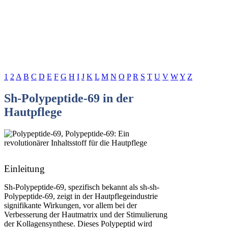
1
2
A
B
C
D
E
F
G
H
I
J
K
L
M
N
O
P
R
S
T
U
V
W
Y
Z
Sh-Polypeptide-69 in der
Hautpflege
Einleitung
Sh-Polypeptide-69, spezifisch bekannt als sh-sh-
Polypeptide-69, zeigt in der Hautpflegeindustrie
signifikante Wirkungen, vor allem bei der
Verbesserung der Hautmatrix und der Stimulierung
der Kollagensynthese. Dieses Polypeptid wird