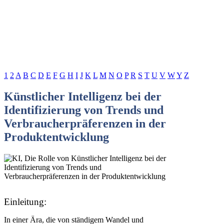
1
2
A
B
C
D
E
F
G
H
I
J
K
L
M
N
O
P
R
S
T
U
V
W
Y
Z
Künstlicher Intelligenz bei der
Identifizierung von Trends und
Verbraucherpräferenzen in der
Produktentwicklung
Einleitung:
In einer Ära, die von ständigem Wandel und