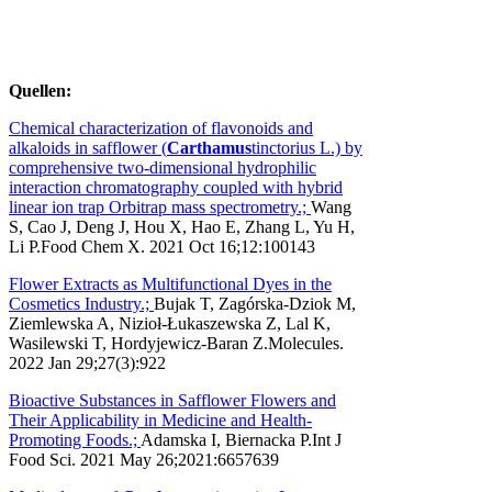
Quellen:
Chemical characterization of flavonoids and
alkaloids in safflower (
Carthamus
tinctorius L.) by
comprehensive two-dimensional hydrophilic
interaction chromatography coupled with hybrid
linear ion trap Orbitrap mass spectrometry.;
Wang
S, Cao J, Deng J, Hou X, Hao E, Zhang L, Yu H,
Li P.Food Chem X. 2021 Oct 16;12:100143
Flower Extracts as Multifunctional Dyes in the
Cosmetics Industry.;
Bujak T, Zagórska-Dziok M,
Ziemlewska A, Nizioł-Łukaszewska Z, Lal K,
Wasilewski T, Hordyjewicz-Baran Z.Molecules.
2022 Jan 29;27(3):922
Bioactive Substances in Safflower Flowers and
Their Applicability in Medicine and Health-
Promoting Foods.;
Adamska I, Biernacka P.Int J
Food Sci. 2021 May 26;2021:6657639