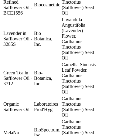
Refined
Tinctorius
Biocosmethic
Safflower Oil -
(Safflower) Seed
BCE1556
Oil
Lavandula
Angustifolia
(Lavender)
Lavender in
Bio-
Flower,
Safflower Oil -
Botanica,
Carthamus
3285S
Inc.
Tinctorius
(Safflower) Seed
Oil
Camellia Sinensis
Leaf Powder,
Green Tea in
Bio-
Carthamus
Safflower Oil -
Botanica,
Tinctorius
3712
Inc.
(Safflower) Seed
Oil
Carthamus
Organic
Laboratoires
Tinctorius
Safflower Oil
Prod'Hyg
(Safflower) Seed
Oil
Carthamus
Tinctorius
BioSpectrum,
MelaNo
(Safflower) Seed
Inc.