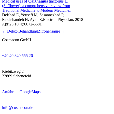
Medical uses of
Carthamus
tinctorius L.
(Safflower): a comprehensive review from
Traditional Medicine to Modern Medicine.;
Delshad E, Yousefi M, Sasannezhad P,
Rakhshandeh H, Ayati Z.Electron Physician. 2018
Apr 25;10(4):6672-6681
← Detox-Behandlung
Zitronensäure →
Cosmacon GmbH
+49 40 840 555 26
Kiebitzweg 2
22869 Schenefeld
Anfahrt in GoogleMaps
info@cosmacon.de