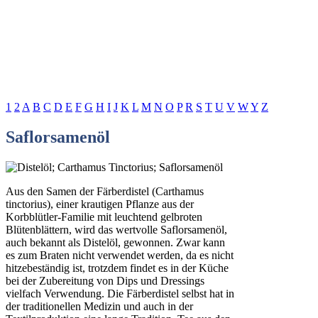
1
2
A
B
C
D
E
F
G
H
I
J
K
L
M
N
O
P
R
S
T
U
V
W
Y
Z
Saflorsamenöl
Aus den Samen der Färberdistel (Carthamus
tinctorius), einer krautigen Pflanze aus der
Korbblütler-Familie mit leuchtend gelbroten
Blütenblättern, wird das wertvolle Saflorsamenöl,
auch bekannt als Distelöl, gewonnen. Zwar kann
es zum Braten nicht verwendet werden, da es nicht
hitzebeständig ist, trotzdem findet es in der Küche
bei der Zubereitung von Dips und Dressings
vielfach Verwendung. Die Färberdistel selbst hat in
der traditionellen Medizin und auch in der