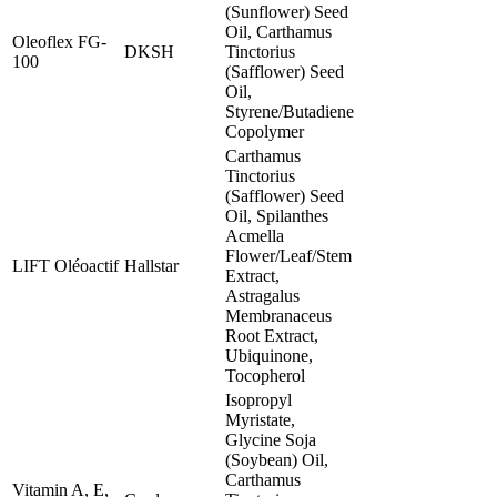
(Sunflower) Seed
Oil, Carthamus
Oleoflex FG-
DKSH
Tinctorius
100
(Safflower) Seed
Oil,
Styrene/Butadiene
Copolymer
Carthamus
Tinctorius
(Safflower) Seed
Oil, Spilanthes
Acmella
Flower/Leaf/Stem
LIFT Oléoactif
Hallstar
Extract,
Astragalus
Membranaceus
Root Extract,
Ubiquinone,
Tocopherol
Isopropyl
Myristate,
Glycine Soja
(Soybean) Oil,
Carthamus
Vitamin A, E,