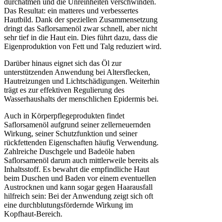
durchatmen und die Unreinheiten verschwinden.
Das Resultat: ein matteres und verbessertes
Hautbild. Dank der speziellen Zusammensetzung
dringt das Saflorsamenöl zwar schnell, aber nicht
sehr tief in die Haut ein. Dies führt dazu, dass die
Eigenproduktion von Fett und Talg reduziert wird.
Darüber hinaus eignet sich das Öl zur
unterstützenden Anwendung bei Altersflecken,
Hautreizungen und Lichtschädigungen. Weiterhin
trägt es zur effektiven Regulierung des
Wasserhaushalts der menschlichen Epidermis bei.
Auch in Körperpflegeprodukten findet
Saflorsamenöl aufgrund seiner zellerneuernden
Wirkung, seiner Schutzfunktion und seiner
rückfettenden Eigenschaften häufig Verwendung.
Zahlreiche Duschgele und Badeöle haben
Saflorsamenöl darum auch mittlerweile bereits als
Inhaltsstoff. Es bewahrt die empfindliche Haut
beim Duschen und Baden vor einem eventuellen
Austrocknen und kann sogar gegen Haarausfall
hilfreich sein: Bei der Anwendung zeigt sich oft
eine durchblutungsfördernde Wirkung im
Kopfhaut-Bereich.