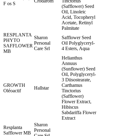
Crodarom
Tinctorius
F os S
(Safflower) Seed
Oil, Linoleic
Acid, Tocopheryl
Acetate, Retinyl
Palmitate
RESPLANTA
Sharon
Safflower Seed
PHYTO
Personal
Oil Polyglyceryl-
SAFFLOWER
Care Srl
4 Esters, Aqua
MB
Helianthus
Annuus
(Sunflower) Seed
Oil, Polyglyceryl-
3 Diisostearate,
GROWTH
Carthamus
Hallstar
Oléoactif
Tinctorius
(Safflower)
Flower Extract,
Hibiscus
Sabdariffa Flower
Extract
Sharon
Resplanta
Personal
Safflower MB
Care Srl