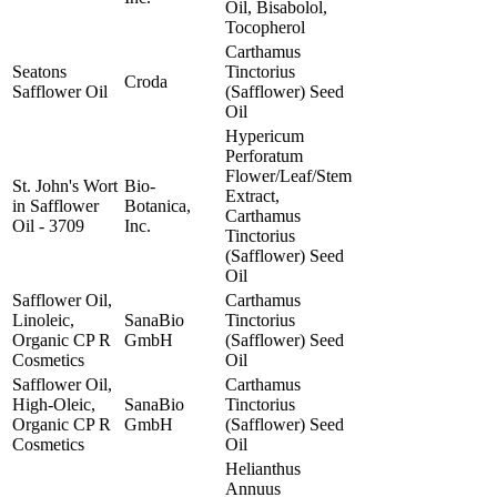
Oil, Bisabolol,
Tocopherol
Carthamus
Seatons
Tinctorius
Croda
Safflower Oil
(Safflower) Seed
Oil
Hypericum
Perforatum
Flower/Leaf/Stem
St. John's Wort
Bio-
Extract,
in Safflower
Botanica,
Carthamus
Oil - 3709
Inc.
Tinctorius
(Safflower) Seed
Oil
Safflower Oil,
Carthamus
Linoleic,
SanaBio
Tinctorius
Organic CP R
GmbH
(Safflower) Seed
Cosmetics
Oil
Safflower Oil,
Carthamus
High-Oleic,
SanaBio
Tinctorius
Organic CP R
GmbH
(Safflower) Seed
Cosmetics
Oil
Helianthus
Annuus