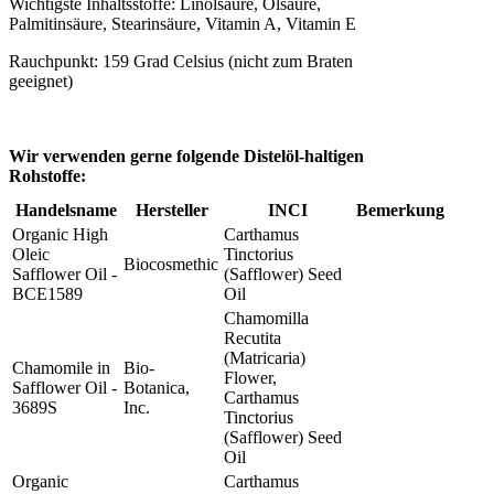
Wichtigste Inhaltsstoffe: Linolsäure, Ölsäure,
Palmitinsäure, Stearinsäure, Vitamin A, Vitamin E
Rauchpunkt: 159 Grad Celsius (nicht zum Braten
geeignet)
Wir verwenden gerne folgende Distelöl-haltigen
Rohstoffe:
Handelsname
Hersteller
INCI
Bemerkung
Organic High
Carthamus
Oleic
Tinctorius
Biocosmethic
Safflower Oil -
(Safflower) Seed
BCE1589
Oil
Chamomilla
Recutita
(Matricaria)
Chamomile in
Bio-
Flower,
Safflower Oil -
Botanica,
Carthamus
3689S
Inc.
Tinctorius
(Safflower) Seed
Oil
Organic
Carthamus