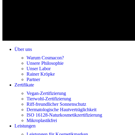
Über uns
Warum Cosmacon?
Unsere Philosophie
Unser Labor
Rainer Kröpke
Partner
Zertifikate
Vegan-Zertifizierung
Tierwohl-Zertifizierung
Riff-freundlicher Sonnenschutz
Dermatologische Hautverträglichkeit
ISO 16128-Naturkosmetikzertifizierung
Mikroplastikfrei
Leistungen
Leistungen für Kosmetikmarken