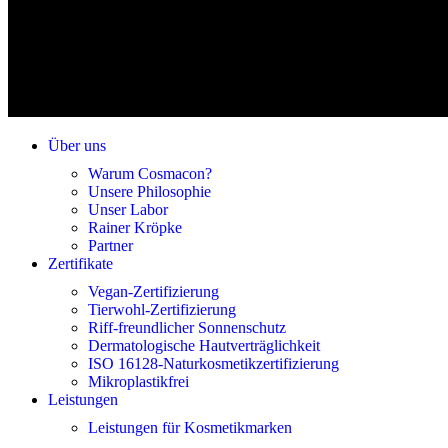
Über uns
Warum Cosmacon?
Unsere Philosophie
Unser Labor
Rainer Kröpke
Partner
Zertifikate
Vegan-Zertifizierung
Tierwohl-Zertifizierung
Riff-freundlicher Sonnenschutz
Dermatologische Hautverträglichkeit
ISO 16128-Naturkosmetikzertifizierung
Mikroplastikfrei
Leistungen
Leistungen für Kosmetikmarken