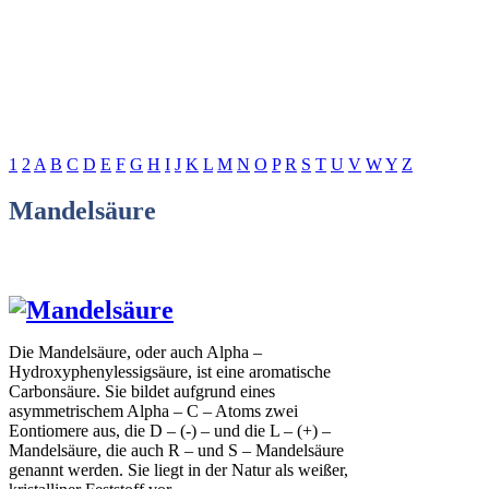
1
2
A
B
C
D
E
F
G
H
I
J
K
L
M
N
O
P
R
S
T
U
V
W
Y
Z
Mandelsäure
Die Mandelsäure, oder auch Alpha –
Hydroxyphenylessigsäure, ist eine aromatische
Carbonsäure. Sie bildet aufgrund eines
asymmetrischem Alpha – C – Atoms zwei
Eontiomere aus, die D – (-) – und die L – (+) –
Mandelsäure, die auch R – und S – Mandelsäure
genannt werden. Sie liegt in der Natur als weißer,