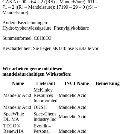
CAS Nr.: 90 – 64 – 2 ((RS) – Mandelsäure); 611 –
71 – 2 ((R) – Mandelsäure); 17199 – 29 – 0 ((S) –
Mandelsäure)
Andere Bezeichnungen:
Hydroxyphenylessigsäure, Phenylglykolsäure
Summenformel: C8H8O3
Beschaffenheit: Sie liegen als farblose Kristalle vor
Wir arbeiten gerne mit diesen
mandelsäurehaltigen Wirkstoffen:
Name
Lieferant
INCI-Name
Bemerkung
McKinley
Mandelic Acid
Resources
Mandelic Acid
Incorporated
Mandelic Acid
DKSH
Mandelic Acid
SpecWhite
Spec-Chem
Mandelic Acid
DL-MA
Industry Inc
TEGO®
Evonik –
RenewHA
Personal
Mandelic Acid