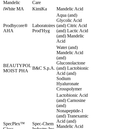
Mandelic
Care
iWhite MA
KimiKa
Mandelic Acid
Aqua (and)
Glycolic Acid
Prodhycore®
Laboratoires
(and) Citric Acid
AHA
Prod'Hyg
(and) Lactic Acid
(and) Mandelic
Acid
Water (and)
Mandelic Acid
(and)
Gluconolactone
BEAUTYPOL
B&C S.p.A.
(and) Lactobionic
MOIST PHA
Acid (and)
Sodium
Hyaluronate
Crosspolymer
Lactobionic Acid
(and) Carnosine
(and)
Nonapeptide-1
(and) Tranexamic
Acid (and)
SpecPlex™
Spec-Chem
Mandelic Acid
Gloss
Industry Inc