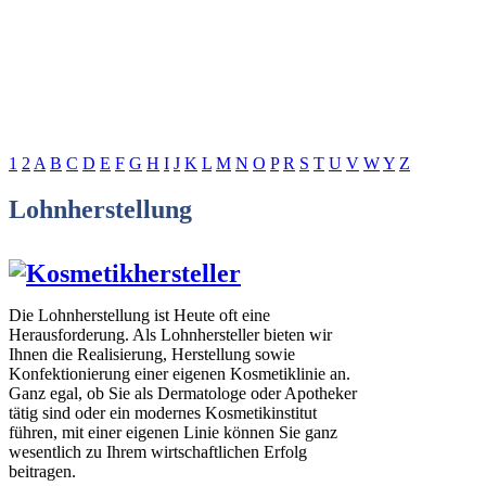
1
2
A
B
C
D
E
F
G
H
I
J
K
L
M
N
O
P
R
S
T
U
V
W
Y
Z
Lohnherstellung
Die Lohnherstellung ist Heute oft eine
Herausforderung. Als Lohnhersteller bieten wir
Ihnen die Realisierung, Herstellung sowie
Konfektionierung einer eigenen Kosmetiklinie an.
Ganz egal, ob Sie als Dermatologe oder Apotheker
tätig sind oder ein modernes Kosmetikinstitut
führen, mit einer eigenen Linie können Sie ganz
wesentlich zu Ihrem wirtschaftlichen Erfolg
beitragen.