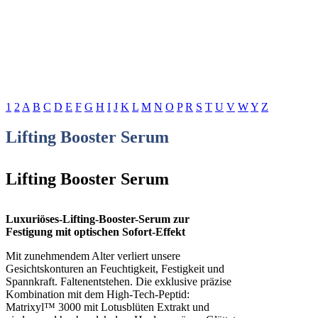
1
2
A
B
C
D
E
F
G
H
I
J
K
L
M
N
O
P
R
S
T
U
V
W
Y
Z
Lifting Booster Serum
Lifting Booster Serum
Luxuriöses-Lifting-Booster-Serum zur
Festigung mit optischen Sofort-Effekt
Mit zunehmendem Alter verliert unsere
Gesichtskonturen an Feuchtigkeit, Festigkeit und
Spannkraft. Faltenentstehen. Die exklusive präzise
Kombination mit dem High-Tech-Peptid:
Matrixyl™ 3000 mit Lotusblüten Extrakt und