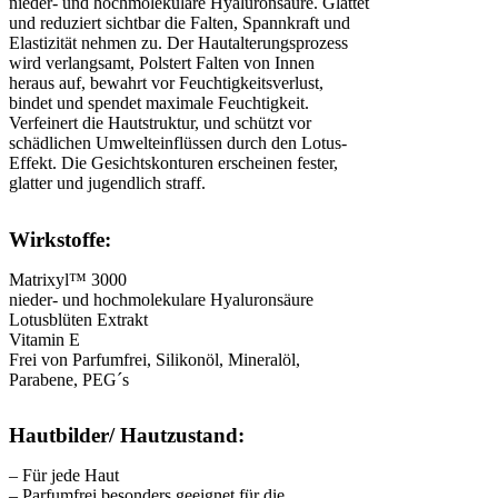
nieder- und hochmolekulare Hyaluronsäure. Glättet
und reduziert sichtbar die Falten, Spannkraft und
Elastizität nehmen zu. Der Hautalterungsprozess
wird verlangsamt, Polstert Falten von Innen
heraus auf, bewahrt vor Feuchtigkeitsverlust,
bindet und spendet maximale Feuchtigkeit.
Verfeinert die Hautstruktur, und schützt vor
schädlichen Umwelteinflüssen durch den Lotus-
Effekt. Die Gesichtskonturen erscheinen fester,
glatter und jugendlich straff.
Wirkstoffe:
Matrixyl™ 3000
nieder- und hochmolekulare Hyaluronsäure
Lotusblüten Extrakt
Vitamin E
Frei von Parfumfrei, Silikonöl, Mineralöl,
Parabene, PEG´s
Hautbilder/ Hautzustand:
– Für jede Haut
– Parfumfrei besonders geeignet für die