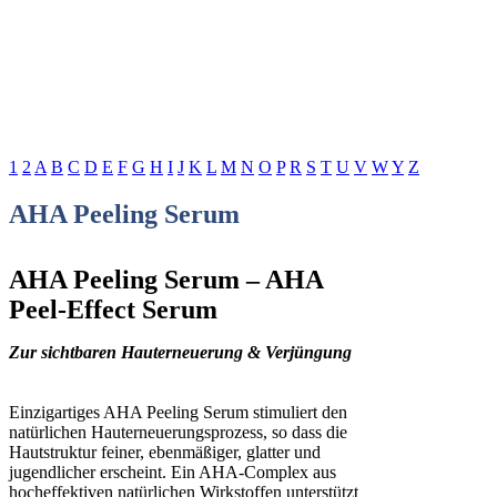
1
2
A
B
C
D
E
F
G
H
I
J
K
L
M
N
O
P
R
S
T
U
V
W
Y
Z
AHA Peeling Serum
AHA Peeling Serum – AHA
Peel-Effect Serum
Zur sichtbaren Hauterneuerung & Verjüngung
Einzigartiges AHA Peeling Serum stimuliert den
natürlichen Hauterneuerungsprozess, so dass die
Hautstruktur feiner, ebenmäßiger, glatter und
jugendlicher erscheint. Ein AHA-Complex aus
hocheffektiven natürlichen Wirkstoffen unterstützt