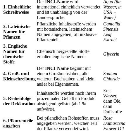
Der
INCI-Name
wird
Aqua (für
1. Einheitliche
international einheitlich verwendet
Wasser, in
Schreibweise
und ist unabhängig von der
USA =
Landessprache.
Water)
Pflanzliche Inhaltsstoffe werden
Camellia
2. Lateinische
mit botanischem, lateinischem
Sinensis
Namen für
Namen angegeben, oft inklusive
Leaf
Pflanzen
Pflanzenteil.
Extract
3. Englische
Namen für
Chemisch hergestellte Stoffe
Glycerin
chemische
erhalten englische Namen.
Stoffe
Der
INCI-Name
beginnt mit
4. Groß- und
einem Großbuchstaben, alle
Sodium
Kleinschreibung
weiteren Buchstaben sind klein,
Chloride
außer bei Eigennamen.
Erst
Inhaltsstoffe werden nach ihrem
Wasser,
5. Reihenfolge
prozentualen Gehalt im Produkt
dann Öle,
der Deklaration
absteigend gelistet (ab 1 %
dann
aufwärts).
Duftstoffe
Bei pflanzlichen Rohstoffen muss
Rosa
6. Pflanzenteile
angegeben werden, welcher Teil
Damascena
angeben
der Pflanze verwendet wird.
Flower Oil