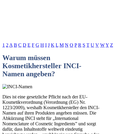
1
2
A
B
C
D
E
F
G
H
I
J
K
L
M
N
O
P
R
S
T
U
V
W
Y
Z
Warum müssen
Kosmetikhersteller INCI-
Namen angeben?
Dies ist eine gesetzliche Pflicht nach der EU-
Kosmetikverordnung (Verordnung (EG) Nr.
1223/2009), weshalb Kosmetikhersteller den INCI-
Namen auf ihren Produkten angeben müssen. Die
Abkürzung INCI steht für „International
Nomenclature of Cosmetic Ingredients” und sorgt
dafür, dass Inhaltsstoffe weltweit eindeutig