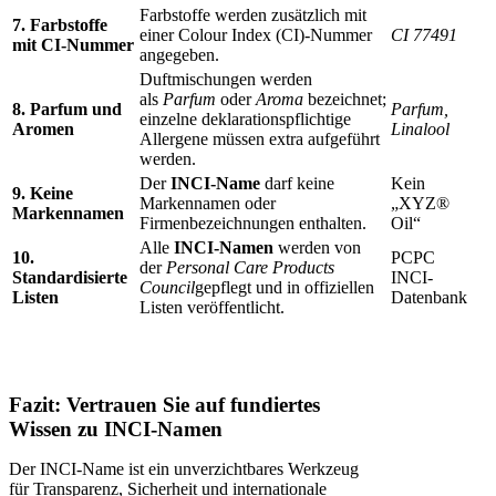
Farbstoffe werden zusätzlich mit
7. Farbstoffe
einer Colour Index (CI)-Nummer
CI 77491
mit CI-Nummer
angegeben.
Duftmischungen werden
als
Parfum
oder
Aroma
bezeichnet;
8. Parfum und
Parfum,
einzelne deklarationspflichtige
Aromen
Linalool
Allergene müssen extra aufgeführt
werden.
Der
INCI-Name
darf keine
Kein
9. Keine
Markennamen oder
„XYZ®
Markennamen
Firmenbezeichnungen enthalten.
Oil“
Alle
INCI-Namen
werden von
10.
PCPC
der
Personal Care Products
Standardisierte
INCI-
Council
gepflegt und in offiziellen
Listen
Datenbank
Listen veröffentlicht.
Fazit: Vertrauen Sie auf fundiertes
Wissen zu INCI-Namen
Der INCI-Name ist ein unverzichtbares Werkzeug
für Transparenz, Sicherheit und internationale