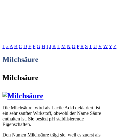
1
2
A
B
C
D
E
F
G
H
I
J
K
L
M
N
O
P
R
S
T
U
V
W
Y
Z
Milchsäure
Milchsäure
Die Milchsäure, wird als Lactic Acid deklariert, ist
ein sehr sanfter Wirkstoff, obwohl der Name Säure
enthalten ist. Sie besitzt pH stabilisierende
Eigenschaften.
Den Namen Milchsäure trägt sie, weil es zuerst als