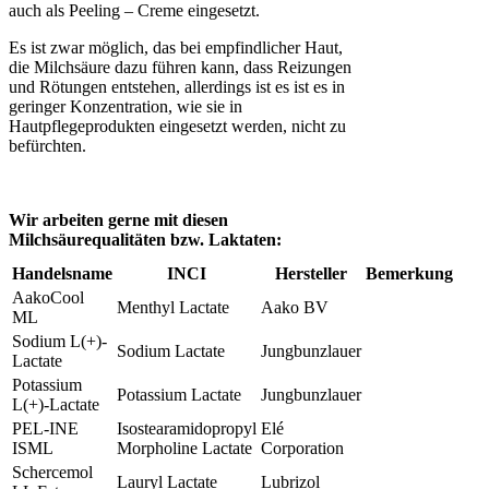
auch als Peeling – Creme eingesetzt.
Es ist zwar möglich, das bei empfindlicher Haut,
die Milchsäure dazu führen kann, dass Reizungen
und Rötungen entstehen, allerdings ist es ist es in
geringer Konzentration, wie sie in
Hautpflegeprodukten eingesetzt werden, nicht zu
befürchten.
Wir arbeiten gerne mit diesen
Milchsäurequalitäten bzw. Laktaten:
Handelsname
INCI
Hersteller
Bemerkung
AakoCool
Menthyl Lactate
Aako BV
ML
Sodium L(+)-
Sodium Lactate
Jungbunzlauer
Lactate
Potassium
Potassium Lactate
Jungbunzlauer
L(+)-Lactate
PEL-INE
Isostearamidopropyl
Elé
ISML
Morpholine Lactate
Corporation
Schercemol
Lauryl Lactate
Lubrizol