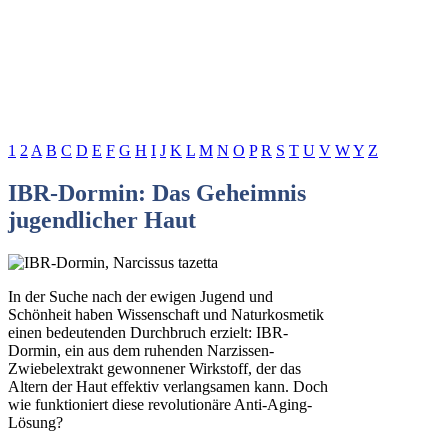
1
2
A
B
C
D
E
F
G
H
I
J
K
L
M
N
O
P
R
S
T
U
V
W
Y
Z
IBR-Dormin: Das Geheimnis
jugendlicher Haut
In der Suche nach der ewigen Jugend und
Schönheit haben Wissenschaft und Naturkosmetik
einen bedeutenden Durchbruch erzielt: IBR-
Dormin, ein aus dem ruhenden Narzissen-
Zwiebelextrakt gewonnener Wirkstoff, der das
Altern der Haut effektiv verlangsamen kann. Doch
wie funktioniert diese revolutionäre Anti-Aging-
Lösung?