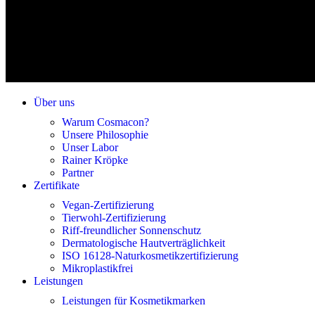
Über uns
Warum Cosmacon?
Unsere Philosophie
Unser Labor
Rainer Kröpke
Partner
Zertifikate
Vegan-Zertifizierung
Tierwohl-Zertifizierung
Riff-freundlicher Sonnenschutz
Dermatologische Hautverträglichkeit
ISO 16128-Naturkosmetikzertifizierung
Mikroplastikfrei
Leistungen
Leistungen für Kosmetikmarken