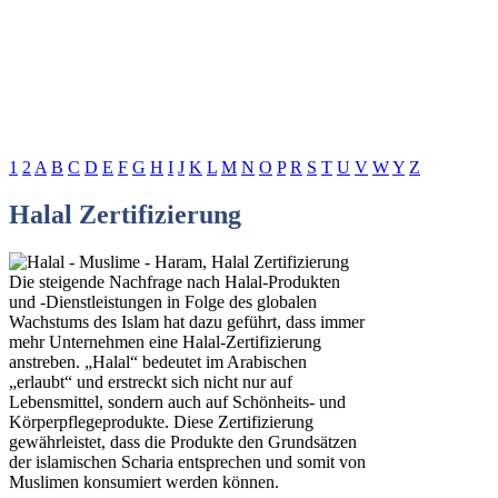
1
2
A
B
C
D
E
F
G
H
I
J
K
L
M
N
O
P
R
S
T
U
V
W
Y
Z
Halal Zertifizierung
Die steigende Nachfrage nach Halal-Produkten
und -Dienstleistungen in Folge des globalen
Wachstums des Islam hat dazu geführt, dass immer
mehr Unternehmen eine Halal-Zertifizierung
anstreben. „Halal“ bedeutet im Arabischen
„erlaubt“ und erstreckt sich nicht nur auf
Lebensmittel, sondern auch auf Schönheits- und
Körperpflegeprodukte. Diese Zertifizierung
gewährleistet, dass die Produkte den Grundsätzen
der islamischen Scharia entsprechen und somit von
Muslimen konsumiert werden können.