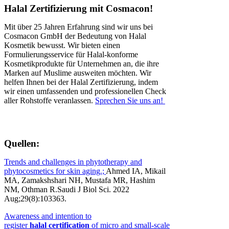
Halal Zertifizierung mit Cosmacon!
Mit über 25 Jahren Erfahrung sind wir uns bei
Cosmacon GmbH der Bedeutung von Halal
Kosmetik bewusst. Wir bieten einen
Formulierungsservice für Halal-konforme
Kosmetikprodukte für Unternehmen an, die ihre
Marken auf Muslime ausweiten möchten. Wir
helfen Ihnen bei der Halal Zertifizierung, indem
wir einen umfassenden und professionellen Check
aller Rohstoffe veranlassen.
Sprechen Sie uns an!
Quellen:
Trends and challenges in phytotherapy and
phytocosmetics for skin aging.;
Ahmed IA, Mikail
MA, Zamakshshari NH, Mustafa MR, Hashim
NM, Othman R.
Saudi J Biol Sci. 2022
Aug;29(8):103363.
Awareness and intention to
register
halal
certification
of micro and small-scale