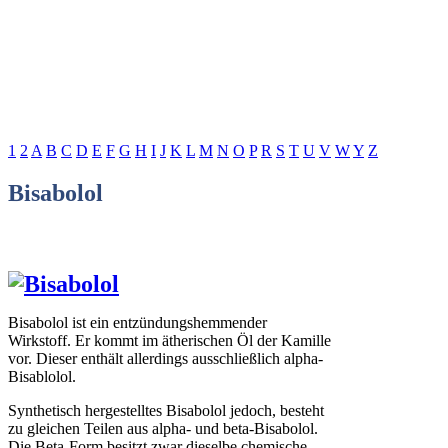
1
2
A
B
C
D
E
F
G
H
I
J
K
L
M
N
O
P
R
S
T
U
V
W
Y
Z
Bisabolol
Bisabolol ist ein entzündungshemmender
Wirkstoff. Er kommt im ätherischen Öl der Kamille
vor. Dieser enthält allerdings ausschließlich alpha-
Bisablolol.
Synthetisch hergestelltes Bisabolol jedoch, besteht
zu gleichen Teilen aus alpha- und beta-Bisabolol.
Die Beta-Form besitzt zwar dieselbe chemische