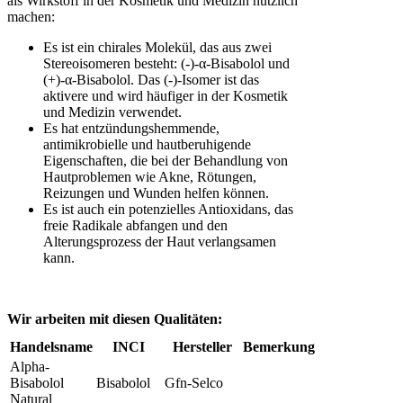
als Wirkstoff in der Kosmetik und Medizin nützlich
machen:
Es ist ein chirales Molekül, das aus zwei
Stereoisomeren besteht: (-)-α-Bisabolol und
(+)-α-Bisabolol. Das (-)-Isomer ist das
aktivere und wird häufiger in der Kosmetik
und Medizin verwendet.
Es hat entzündungshemmende,
antimikrobielle und hautberuhigende
Eigenschaften, die bei der Behandlung von
Hautproblemen wie Akne, Rötungen,
Reizungen und Wunden helfen können.
Es ist auch ein potenzielles Antioxidans, das
freie Radikale abfangen und den
Alterungsprozess der Haut verlangsamen
kann.
Wir arbeiten mit diesen Qualitäten:
Handelsname
INCI
Hersteller
Bemerkung
Alpha-
Bisabolol
Bisabolol
Gfn-Selco
Natural