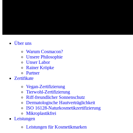
Über uns
Warum Cosmacon?
Unsere Philosophie
Unser Labor
Rainer Kröpke
Partner
Zertifikate
Vegan-Zertifizierung
Tierwohl-Zertifizierung
Riff-freundlicher Sonnenschutz
Dermatologische Hautverträglichkeit
ISO 16128-Naturkosmetikzertifizierung
Mikroplastikfrei
Leistungen
Leistungen für Kosmetikmarken