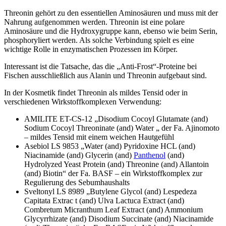
Threonin gehört zu den essentiellen Aminosäuren und muss mit der
Nahrung aufgenommen werden. Threonin ist eine polare
Aminosäure und die Hydroxygruppe kann, ebenso wie beim Serin,
phosphoryliert werden. Als solche Verbindung spielt es eine
wichtige Rolle in enzymatischen Prozessen im Körper.
Interessant ist die Tatsache, das die „Anti-Frost“-Proteine bei
Fischen ausschließlich aus Alanin und Threonin aufgebaut sind.
In der Kosmetik findet Threonin als mildes Tensid oder in
verschiedenen Wirkstoffkomplexen Verwendung:
AMILITE ET-CS-12 „Disodium Cocoyl Glutamate (and)
Sodium Cocoyl Threoninate (and) Water „ der Fa. Ajinomoto
– mildes Tensid mit einem weichen Hautgefühl
Asebiol LS 9853 „Water (and) Pyridoxine HCL (and)
Niacinamide (and) Glycerin (and)
Panthenol
(and)
Hydrolyzed Yeast Protein (and) Threonine (and) Allantoin
(and) Biotin“ der Fa. BASF – ein Wirkstoffkomplex zur
Regulierung des Sebumhaushalts
Sveltonyl LS 8989 „Butylene Glycol (and) Lespedeza
Capitata Extrac t (and) Ulva Lactuca Extract (and)
Combretum Micranthum Leaf Extract (and) Ammonium
Glycyrrhizate (and) Disodium Succinate (and) Niacinamide