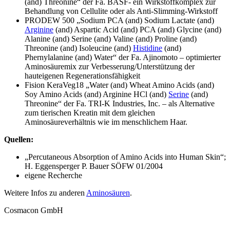
(and) Threonine“ der Fa. BASF- ein Wirkstoffkomplex zur
Behandlung von Cellulite oder als Anti-Slimming-Wirkstoff
PRODEW 500 „Sodium PCA (and) Sodium Lactate (and)
Arginine
(and) Aspartic Acid (and) PCA (and) Glycine (and)
Alanine (and) Serine (and) Valine (and) Proline (and)
Threonine (and) Isoleucine (and)
Histidine
(and)
Phernylalanine (and) Water“ der Fa. Ajinomoto – optimierter
Aminosäuremix zur Verbesserung/Unterstützung der
hauteigenen Regenerationsfähigkeit
Fision KeraVeg18 „Water (and) Wheat Amino Acids (and)
Soy Amino Acids (and) Arginine HCl (and)
Serine
(and)
Threonine“ der Fa. TRI-K Industries, Inc. – als Alternative
zum tierischen Kreatin mit dem gleichen
Aminosäureverhältnis wie im menschlichem Haar.
Quellen:
„Percutaneous Absorption of Amino Acids into Human Skin“;
H. Eggensperger P. Bauer SÖFW 01/2004
eigene Recherche
Weitere Infos zu anderen
Aminosäuren
.
Cosmacon GmbH