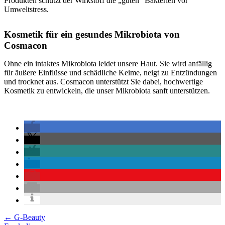
Produkten schützt der Wirkstoff die „guten“ Bakterien vor
Umweltstress.
Kosmetik für ein gesundes Mikrobiota von
Cosmacon
Ohne ein intaktes Mikrobiota leidet unsere Haut. Sie wird anfällig
für äußere Einflüsse und schädliche Keime, neigt zu Entzündungen
und trocknet aus. Cosmacon unterstützt Sie dabei, hochwertige
Kosmetik zu entwickeln, die unser Mikrobiota sanft unterstützen.
Posts
← G-Beauty