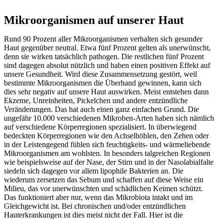
Mikroorganismen auf unserer Haut
Rund 90 Prozent aller Mikroorganismen verhalten sich gesunder
Haut gegenüber neutral. Etwa fünf Prozent gelten als unerwünscht,
denn sie wirken tatsächlich pathogen. Die restlichen fünf Prozent
sind dagegen absolut nützlich und haben einen positiven Effekt auf
unsere Gesundheit. Wird diese Zusammensetzung gestört, weil
bestimmte Mikroorganismen die Überhand gewinnen, kann sich
dies sehr negativ auf unsere Haut auswirken. Meist entstehen dann
Ekzeme, Unreinheiten, Pickelchen und andere entzündliche
Veränderungen. Das hat auch einen ganz einfachen Grund. Die
ungefähr 10.000 verschiedenen Mikroben-Arten haben sich nämlich
auf verschiedene Körperregionen spezialisiert. In überwiegend
bedeckten Körperregionen wie den Achselhöhlen, den Zehen oder
in der Leistengegend fühlen sich feuchtigkeits- und wärmeliebende
Mikroorganismen am wohlsten. In besonders talgreichen Regionen
wie beispielsweise auf der Nase, der Stirn und in der Nasolabialfalte
siedeln sich dagegen vor allem lipophile Bakterien an. Die
wiederum zersetzen das Sebum und schaffen auf diese Weise ein
Milieu, das vor unerwünschten und schädlichen Keimen schützt.
Das funktioniert aber nur, wenn das Mikrobiota intakt und im
Gleichgewicht ist. Bei chronischen und/oder entzündlichen
Hauterkrankungen ist dies meist nicht der Fall. Hier ist die