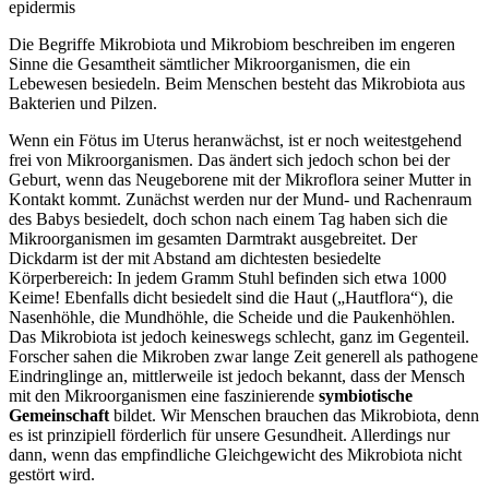
Die Begriffe Mikrobiota und Mikrobiom beschreiben im engeren
Sinne die Gesamtheit sämtlicher Mikroorganismen, die ein
Lebewesen besiedeln. Beim Menschen besteht das Mikrobiota aus
Bakterien und Pilzen.
Wenn ein Fötus im Uterus heranwächst, ist er noch weitestgehend
frei von Mikroorganismen. Das ändert sich jedoch schon bei der
Geburt, wenn das Neugeborene mit der Mikroflora seiner Mutter in
Kontakt kommt. Zunächst werden nur der Mund- und Rachenraum
des Babys besiedelt, doch schon nach einem Tag haben sich die
Mikroorganismen im gesamten Darmtrakt ausgebreitet. Der
Dickdarm ist der mit Abstand am dichtesten besiedelte
Körperbereich: In jedem Gramm Stuhl befinden sich etwa 1000
Keime! Ebenfalls dicht besiedelt sind die Haut („Hautflora“), die
Nasenhöhle, die Mundhöhle, die Scheide und die Paukenhöhlen.
Das Mikrobiota ist jedoch keineswegs schlecht, ganz im Gegenteil.
Forscher sahen die Mikroben zwar lange Zeit generell als pathogene
Eindringlinge an, mittlerweile ist jedoch bekannt, dass der Mensch
mit den Mikroorganismen eine faszinierende
symbiotische
Gemeinschaft
bildet. Wir Menschen brauchen das Mikrobiota, denn
es ist prinzipiell förderlich für unsere Gesundheit. Allerdings nur
dann, wenn das empfindliche Gleichgewicht des Mikrobiota nicht
gestört wird.