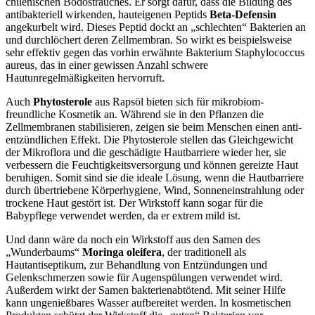
chilenischen Bodostrauches. Er sorgt dafür, dass die Bildung des
antibakteriell wirkenden, hauteigenen Peptids
Beta-Defensin
angekurbelt wird. Dieses Peptid dockt an „schlechten“ Bakterien an
und durchlöchert deren Zellmembran. So wirkt es beispielsweise
sehr effektiv gegen das vorhin erwähnte Bakterium Staphylococcus
aureus, das in einer gewissen Anzahl schwere
Hautunregelmäßigkeiten hervorruft.
Auch
Phytosterole
aus Rapsöl bieten sich für mikrobiom-
freundliche Kosmetik an. Während sie in den Pflanzen die
Zellmembranen stabilisieren, zeigen sie beim Menschen einen anti-
entzündlichen Effekt. Die Phytosterole stellen das Gleichgewicht
der Mikroflora und die geschädigte Hautbarriere wieder her, sie
verbessern die Feuchtigkeitsversorgung und können gereizte Haut
beruhigen. Somit sind sie die ideale Lösung, wenn die Hautbarriere
durch übertriebene Körperhygiene, Wind, Sonneneinstrahlung oder
trockene Haut gestört ist. Der Wirkstoff kann sogar für die
Babypflege verwendet werden, da er extrem mild ist.
Und dann wäre da noch ein Wirkstoff aus den Samen des
„Wunderbaums“
Moringa oleifera
, der traditionell als
Hautantiseptikum, zur Behandlung von Entzündungen und
Gelenkschmerzen sowie für Augenspülungen verwendet wird.
Außerdem wirkt der Samen bakterienabtötend. Mit seiner Hilfe
kann ungenießbares Wasser aufbereitet werden. In kosmetischen