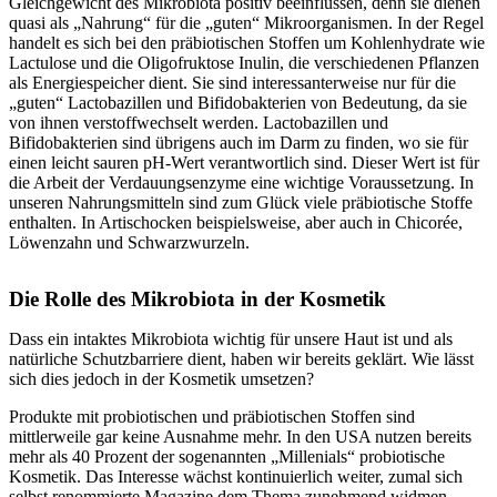
Gleichgewicht des Mikrobiota positiv beeinflussen, denn sie dienen
quasi als „Nahrung“ für die „guten“ Mikroorganismen. In der Regel
handelt es sich bei den präbiotischen Stoffen um Kohlenhydrate wie
Lactulose und die Oligofruktose Inulin, die verschiedenen Pflanzen
als Energiespeicher dient. Sie sind interessanterweise nur für die
„guten“ Lactobazillen und Bifidobakterien von Bedeutung, da sie
von ihnen verstoffwechselt werden. Lactobazillen und
Bifidobakterien sind übrigens auch im Darm zu finden, wo sie für
einen leicht sauren pH-Wert verantwortlich sind. Dieser Wert ist für
die Arbeit der Verdauungsenzyme eine wichtige Voraussetzung. In
unseren Nahrungsmitteln sind zum Glück viele präbiotische Stoffe
enthalten. In Artischocken beispielsweise, aber auch in Chicorée,
Löwenzahn und Schwarzwurzeln.
Die Rolle des Mikrobiota in der Kosmetik
Dass ein intaktes Mikrobiota wichtig für unsere Haut ist und als
natürliche Schutzbarriere dient, haben wir bereits geklärt. Wie lässt
sich dies jedoch in der Kosmetik umsetzen?
Produkte mit probiotischen und präbiotischen Stoffen sind
mittlerweile gar keine Ausnahme mehr. In den USA nutzen bereits
mehr als 40 Prozent der sogenannten „Millenials“ probiotische
Kosmetik. Das Interesse wächst kontinuierlich weiter, zumal sich
selbst renommierte Magazine dem Thema zunehmend widmen.