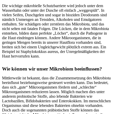
Die wichtige mikrobielle Schutzbarriere wird jedoch unter dem
Wasserhahn oder unter der Dusche oft einfach „weggespült“. In
vielen Seifen, Duschgelen und sogar in bioziden Deodorants sind
nämlich Unmengen an Tensiden, Alkoholen und Emulgatoren
enthalten. Sie schädigen oder zerstören das Mikrobiota, und das
nicht selten mit fatalen Folgen. Die Lücken, die in dem Mikrobiota
entstehen, bilden dann perfekte „Löcher“, durch die Pathogene in
die Haut eindringen können. Andere Mikroorganismen, die in
geringen Mengen bereits in unserer Hautflora vorhanden sind,
breiten sich bei einem Ungleichgewicht plötzlich extrem aus. Ein
Beispiel ist Staphylokokkus aureus, der Unregelmäßigkeiten der
Haut hervorrufen kann.
Wie können wir unser Mikrobiom beeinflussen?
Mittlerweile ist bekannt, dass die Zusammensetzung des Mikrobiota
beeinflusst beziehungsweise gesteuert werden kann. Das bedeutet,
dass sich „gute“ Mikroorganismen fördern und „schlechte“
Mikroorganismen reduzieren lassen. Möglich machen dies unter
anderem probiotische Stoffe, also lebende Bakterien wie
Lactobazillen, Bifidobakterien und Enterokokken. Im menschlichen
Organismus sind diese lebenden Bakterien ohnehin vorhanden.
Doch auch die sogenannten präbiotischen Stoffe können das