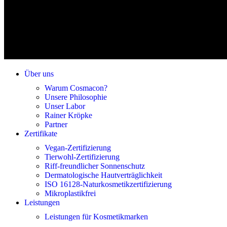
Über uns
Warum Cosmacon?
Unsere Philosophie
Unser Labor
Rainer Kröpke
Partner
Zertifikate
Vegan-Zertifizierung
Tierwohl-Zertifizierung
Riff-freundlicher Sonnenschutz
Dermatologische Hautverträglichkeit
ISO 16128-Naturkosmetikzertifizierung
Mikroplastikfrei
Leistungen
Leistungen für Kosmetikmarken