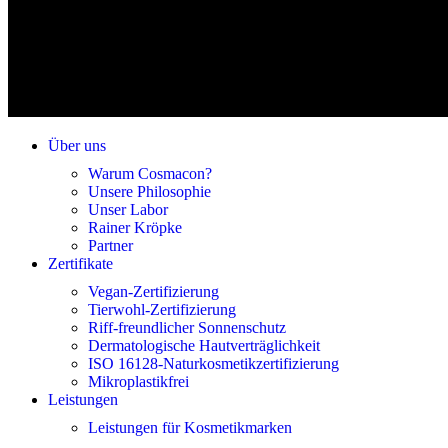
Über uns
Warum Cosmacon?
Unsere Philosophie
Unser Labor
Rainer Kröpke
Partner
Zertifikate
Vegan-Zertifizierung
Tierwohl-Zertifizierung
Riff-freundlicher Sonnenschutz
Dermatologische Hautverträglichkeit
ISO 16128-Naturkosmetikzertifizierung
Mikroplastikfrei
Leistungen
Leistungen für Kosmetikmarken