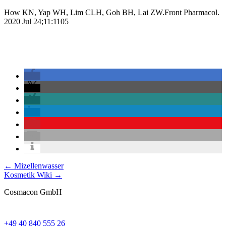
How KN, Yap WH, Lim CLH, Goh BH, Lai ZW.Front Pharmacol.
2020 Jul 24;11:1105
Posts
← Mizellenwasser
Kosmetik Wiki →
navigation
Cosmacon GmbH
+49 40 840 555 26