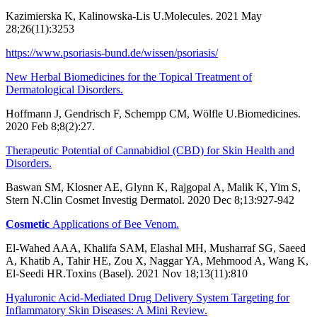
Kazimierska K, Kalinowska-Lis U.Molecules. 2021 May
28;26(11):3253
https://www.psoriasis-bund.de/wissen/psoriasis/
New Herbal Biomedicines for the Topical Treatment of
Dermatological Disorders.
Hoffmann J, Gendrisch F, Schempp CM, Wölfle U.Biomedicines.
2020 Feb 8;8(2):27.
Therapeutic Potential of Cannabidiol (CBD) for Skin Health and
Disorders.
Baswan SM, Klosner AE, Glynn K, Rajgopal A, Malik K, Yim S,
Stern N.Clin Cosmet Investig Dermatol. 2020 Dec 8;13:927-942
Cosmetic
Applications of Bee Venom.
El-Wahed AAA, Khalifa SAM, Elashal MH, Musharraf SG, Saeed
A, Khatib A, Tahir HE, Zou X, Naggar YA, Mehmood A, Wang K,
El-Seedi HR.Toxins (Basel). 2021 Nov 18;13(11):810
Hyaluronic Acid-Mediated Drug Delivery System Targeting for
Inflammatory Skin Diseases: A Mini Review.