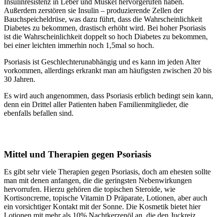
Insulinresistenz in Leber und Muskel hervorgerufen haben.
Außerdem zerstören sie Insulin – produzierende Zellen der
Bauchspeicheldrüse, was dazu führt, dass die Wahrscheinlichkeit
Diabetes zu bekommen, drastisch erhöht wird. Bei hoher Psoriasis
ist die Wahrscheinlichkeit doppelt so hoch Diabetes zu bekommen,
bei einer leichten immerhin noch 1,5mal so hoch.
Psoriasis ist Geschlechterunabhängig und es kann im jeden Alter
vorkommen, allerdings erkrankt man am häufigsten zwischen 20 bis
30 Jahren.
Es wird auch angenommen, dass Psoriasis erblich bedingt sein kann,
denn ein Drittel aller Patienten haben Familienmitglieder, die
ebenfalls befallen sind.
Mittel und Therapien gegen Psoriasis
Es gibt sehr viele Therapien gegen Psoriasis, doch am ehesten sollte
man mit denen anfangen, die die geringsten Nebenwirkungen
hervorrufen. Hierzu gehören die topischen Steroide, wie
Kortisoncreme, topische Vitamin D Präparate, Lotionen, aber auch
ein vorsichtiger Kontakt mit der Sonne. Die Kosmetik bietet hier
Lotionen mit mehr als 10% Nachtkerzenöl an, die den Juckreiz