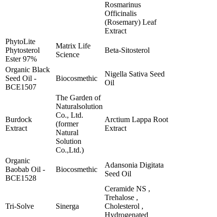
Rosmarinus
Officinalis
(Rosemary) Leaf
Extract
PhytoLite
Matrix Life
Phytosterol
Beta-Sitosterol
Science
Ester 97%
Organic Black
Nigella Sativa Seed
Seed Oil -
Biocosmethic
Oil
BCE1507
The Garden of
Naturalsolution
Co., Ltd.
Burdock
Arctium Lappa Root
(former
Extract
Extract
Natural
Solution
Co.,Ltd.)
Organic
Adansonia Digitata
Baobab Oil -
Biocosmethic
Seed Oil
BCE1528
Ceramide NS ,
Trehalose ,
Tri-Solve
Sinerga
Cholesterol ,
Hydrogenated