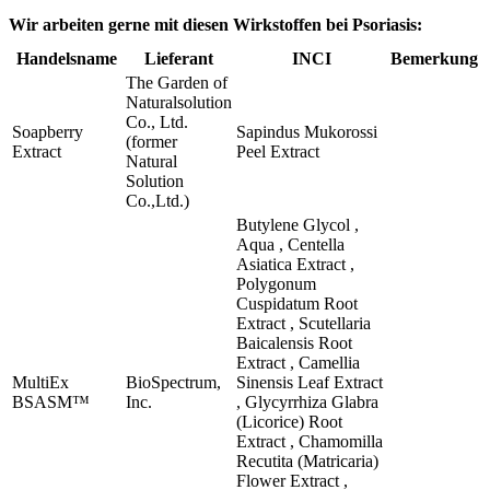
Wir arbeiten gerne mit diesen Wirkstoffen bei Psoriasis:
Handelsname
Lieferant
INCI
Bemerkung
The Garden of
Naturalsolution
Co., Ltd.
Soapberry
Sapindus Mukorossi
(former
Extract
Peel Extract
Natural
Solution
Co.,Ltd.)
Butylene Glycol ,
Aqua , Centella
Asiatica Extract ,
Polygonum
Cuspidatum Root
Extract , Scutellaria
Baicalensis Root
Extract , Camellia
MultiEx
BioSpectrum,
Sinensis Leaf Extract
BSASM™
Inc.
, Glycyrrhiza Glabra
(Licorice) Root
Extract , Chamomilla
Recutita (Matricaria)
Flower Extract ,