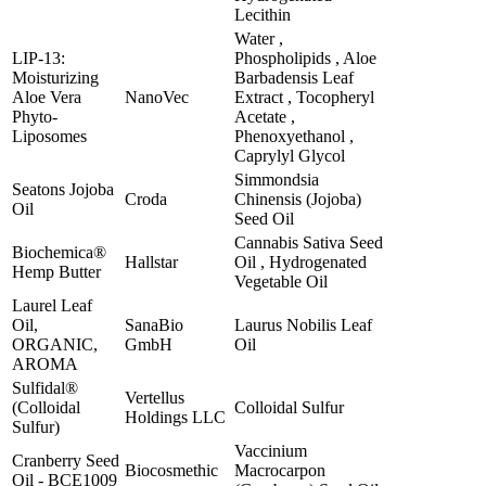
Lecithin
Water ,
LIP-13:
Phospholipids , Aloe
Moisturizing
Barbadensis Leaf
Aloe Vera
NanoVec
Extract , Tocopheryl
Phyto-
Acetate ,
Liposomes
Phenoxyethanol ,
Caprylyl Glycol
Simmondsia
Seatons Jojoba
Croda
Chinensis (Jojoba)
Oil
Seed Oil
Cannabis Sativa Seed
Biochemica®
Hallstar
Oil , Hydrogenated
Hemp Butter
Vegetable Oil
Laurel Leaf
Oil,
SanaBio
Laurus Nobilis Leaf
ORGANIC,
GmbH
Oil
AROMA
Sulfidal®
Vertellus
(Colloidal
Colloidal Sulfur
Holdings LLC
Sulfur)
Vaccinium
Cranberry Seed
Biocosmethic
Macrocarpon
Oil - BCE1009