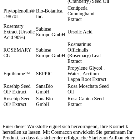
(Cranberry) Seed Oil
Centipeda
Phytoplenolin®
Bio-Botanica,
Cunninghamii
- 9870L
Inc.
Extract
Rosemary
Sabinsa
Extract (Ursolic
Ursolic Acid
Europe GmbH
Acid 90%)
Rosmarinus
ROSEMARY
Sabinsa
Officinalis
CG
Europe GmbH
(Rosemary) Leaf
Extract
Propylene Glycol ,
Equibiome™
SEPPIC
Water , Arctium
Lappa Root Extract
Rosehip Seed
SanaBio
Rosa Moschata Seed
Oil/ Extract
GmbH
Oil
Rosehip Seed
SanaBio
Rosa Canina Seed
Oil/ Extract
GmbH
Extract
Einer dieser Wirkstoffe eignet sich hervorragend, Ihre Kosmetik
herstellen zu lassen. Mit Cosmacon entwickeln Sie gemeinsam Ihr
Produkt, so dass das sicher der erfolgreiche Start zum Aufbau einer