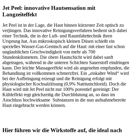
Jet Peel: innovative Hautsensation mit
Langzeiteffekt
Jet Peel ist in der Lage, die Haut binnen kürzester Zeit optisch zu
verjüngen. Das innovative Reinigungsverfahren bedient sich dabei
einer Technik, die in der Luft- und Raumfahrttechnik ihren
Ursprung hat. Aus mikroskopisch kleinen Düsen schießt ein
spezielles Wasser-Gas-Gemisch auf die Haut: mit einer fast schon
unglaublichen Geschwindigkeit von mehr als 700
Stundenkilometern. Die obere Hautschicht wird dabei sanft
abgetragen, während in die unteren Schichten Sauerstoff eindringen
kann. Der leichte Massageeffekt wird als angenehm empfunden, die
Behandlung ist vollkommen schmerzfrei. Ein „eiskalter Wind“ wird
bei der Aufbringung erzeugt und die Reinigung erfolgt mit
physiologischer Kochsalzlösung (0,9% Natriumchlorid). Doch die
Haut wird mit Jet Peel nicht nur 100% porentief gereinigt: Der
Kühleffekt regt gleichzeitig die Durchblutung an, so dass im
Anschluss hochwirksame Substanzen in die nun aufnahmebereite
Haut eingebracht werden können.
Hier führen wir die Wirkstoffe auf, die ideal nach