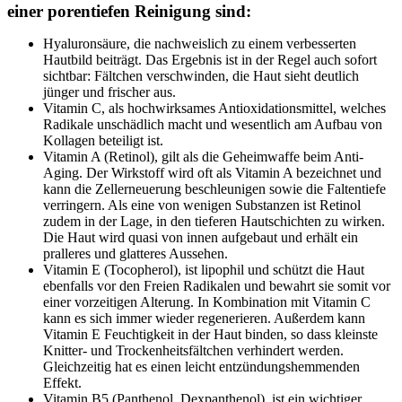
einer porentiefen Reinigung sind:
Hyaluronsäure, die nachweislich zu einem verbesserten
Hautbild beiträgt. Das Ergebnis ist in der Regel auch sofort
sichtbar: Fältchen verschwinden, die Haut sieht deutlich
jünger und frischer aus.
Vitamin C, als hochwirksames Antioxidationsmittel, welches
Radikale unschädlich macht und wesentlich am Aufbau von
Kollagen beteiligt ist.
Vitamin A (Retinol), gilt als die Geheimwaffe beim Anti-
Aging. Der Wirkstoff wird oft als Vitamin A bezeichnet und
kann die Zellerneuerung beschleunigen sowie die Faltentiefe
verringern. Als eine von wenigen Substanzen ist Retinol
zudem in der Lage, in den tieferen Hautschichten zu wirken.
Die Haut wird quasi von innen aufgebaut und erhält ein
pralleres und glatteres Aussehen.
Vitamin E (Tocopherol), ist lipophil und schützt die Haut
ebenfalls vor den Freien Radikalen und bewahrt sie somit vor
einer vorzeitigen Alterung. In Kombination mit Vitamin C
kann es sich immer wieder regenerieren. Außerdem kann
Vitamin E Feuchtigkeit in der Haut binden, so dass kleinste
Knitter- und Trockenheitsfältchen verhindert werden.
Gleichzeitig hat es einen leicht entzündungshemmenden
Effekt.
Vitamin B5 (Panthenol, Dexpanthenol), ist ein wichtiger