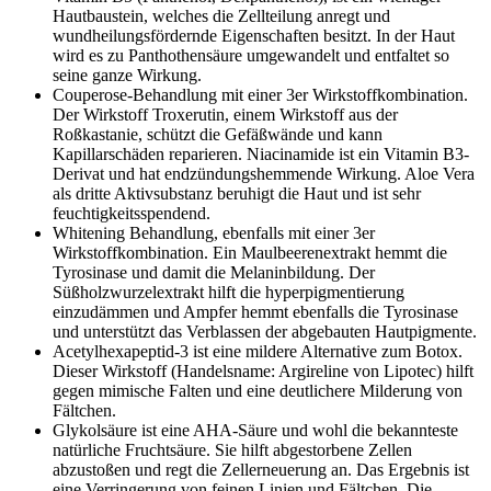
Hautbaustein, welches die Zellteilung anregt und
wundheilungsfördernde Eigenschaften besitzt. In der Haut
wird es zu Panthothensäure umgewandelt und entfaltet so
seine ganze Wirkung.
Couperose-Behandlung mit einer 3er Wirkstoffkombination.
Der Wirkstoff Troxerutin, einem Wirkstoff aus der
Roßkastanie, schützt die Gefäßwände und kann
Kapillarschäden reparieren. Niacinamide ist ein Vitamin B3-
Derivat und hat endzündungshemmende Wirkung. Aloe Vera
als dritte Aktivsubstanz beruhigt die Haut und ist sehr
feuchtigkeitsspendend.
Whitening Behandlung, ebenfalls mit einer 3er
Wirkstoffkombination. Ein Maulbeerenextrakt hemmt die
Tyrosinase und damit die Melaninbildung. Der
Süßholzwurzelextrakt hilft die hyperpigmentierung
einzudämmen und Ampfer hemmt ebenfalls die Tyrosinase
und unterstützt das Verblassen der abgebauten Hautpigmente.
Acetylhexapeptid-3 ist eine mildere Alternative zum Botox.
Dieser Wirkstoff (Handelsname: Argireline von Lipotec) hilft
gegen mimische Falten und eine deutlichere Milderung von
Fältchen.
Glykolsäure ist eine AHA-Säure und wohl die bekannteste
natürliche Fruchtsäure. Sie hilft abgestorbene Zellen
abzustoßen und regt die Zellerneuerung an. Das Ergebnis ist
eine Verringerung von feinen Linien und Fältchen. Die