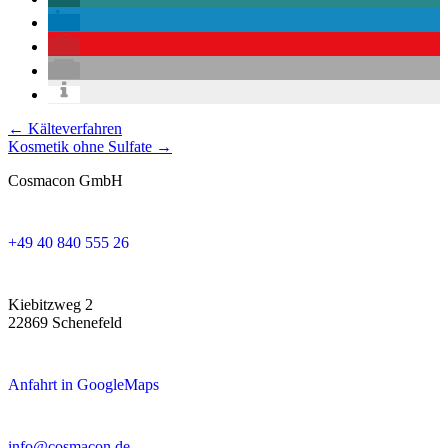
Posts
← Kälteverfahren
Kosmetik ohne Sulfate →
navigation
Cosmacon GmbH
+49 40 840 555 26
Kiebitzweg 2
22869 Schenefeld
Anfahrt in GoogleMaps
info@cosmacon.de