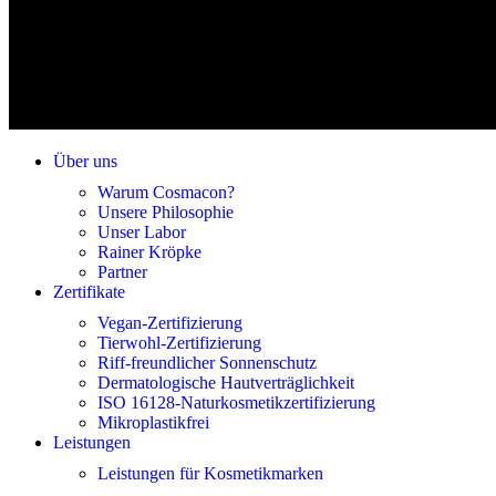
Über uns
Warum Cosmacon?
Unsere Philosophie
Unser Labor
Rainer Kröpke
Partner
Zertifikate
Vegan-Zertifizierung
Tierwohl-Zertifizierung
Riff-freundlicher Sonnenschutz
Dermatologische Hautverträglichkeit
ISO 16128-Naturkosmetikzertifizierung
Mikroplastikfrei
Leistungen
Leistungen für Kosmetikmarken