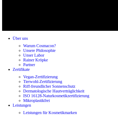
Über uns
Warum Cosmacon?
Unsere Philosophie
Unser Labor
Rainer Kröpke
Partner
Zertifikate
Vegan-Zertifizierung
Tierwohl-Zertifizierung
Riff-freundlicher Sonnenschutz
Dermatologische Hautverträglichkeit
ISO 16128-Naturkosmetikzertifizierung
Mikroplastikfrei
Leistungen
Leistungen für Kosmetikmarken