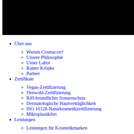
Über uns
Warum Cosmacon?
Unsere Philosophie
Unser Labor
Rainer Kröpke
Partner
Zertifikate
Vegan-Zertifizierung
Tierwohl-Zertifizierung
Riff-freundlicher Sonnenschutz
Dermatologische Hautverträglichkeit
ISO 16128-Naturkosmetikzertifizierung
Mikroplastikfrei
Leistungen
Leistungen für Kosmetikmarken