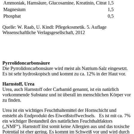
Ammoniak, Harnsäure, Glucosamine, Kreatinin, Citrat
1,5
Magnesium
1,5
Phosphat
0,5
Quelle: W. Raab, U. Kindl: Pflegekosmetik. 5. Auflage
Wissenschaftliche Verlagsgesellschaft, 2012
Pyrrolidoncarbonsäure
Die Pyrrolidoncarbonsäure wird meist als Natrium-Salz eingesetzt.
Es ist sehr hydroskopisch und kommt zu ca. 12% in der Haut vor.
Harnstoff, Urea
Urea, auch Harnstoff oder Carbamid genannt, ist ein natürlich
vorkommende Substanz und ist überall im menschlichen Körper vor
zu finden.
Urea ist ein wichtiges Feuchthaltemittel der Hornschicht und
entsteht als Endprodukt des Eiweißstoffwechsels. Es ist mit ca. 7%
ein wichtiger Bestandteil des natürlichen Feuchthaltfaktors
(„NMF“). Harnstoff löst somit keine Allergien aus und das toxische
Potential ist eher gering. Es kommt im Schweiß vor und wird durch