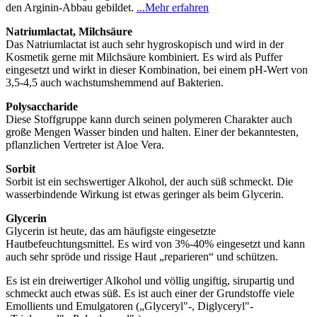
den Arginin-Abbau gebildet.
...Mehr erfahren
Natriumlactat, Milchsäure
Das Natriumlactat ist auch sehr hygroskopisch und wird in der
Kosmetik gerne mit Milchsäure kombiniert. Es wird als Puffer
eingesetzt und wirkt in dieser Kombination, bei einem pH-Wert von
3,5-4,5 auch wachstumshemmend auf Bakterien.
Polysaccharide
Diese Stoffgruppe kann durch seinen polymeren Charakter auch
große Mengen Wasser binden und halten. Einer der bekanntesten,
pflanzlichen Vertreter ist Aloe Vera.
Sorbit
Sorbit ist ein sechswertiger Alkohol, der auch süß schmeckt. Die
wasserbindende Wirkung ist etwas geringer als beim Glycerin.
Glycerin
Glycerin ist heute, das am häufigste eingesetzte
Hautbefeuchtungsmittel. Es wird von 3%-40% eingesetzt und kann
auch sehr spröde und rissige Haut „reparieren“ und schützen.
Es ist ein dreiwertiger Alkohol und völlig ungiftig, sirupartig und
schmeckt auch etwas süß. Es ist auch einer der Grundstoffe viele
Emollients und Emulgatoren („Glyceryl"-, Diglyceryl"-