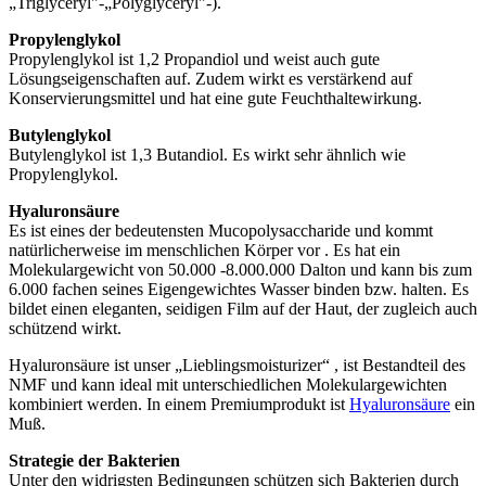
„Triglyceryl"-„Polyglyceryl"-).
Propylenglykol
Propylenglykol ist 1,2 Propandiol und weist auch gute
Lösungseigenschaften auf. Zudem wirkt es verstärkend auf
Konservierungsmittel und hat eine gute Feuchthaltewirkung.
Butylenglykol
Butylenglykol ist 1,3 Butandiol. Es wirkt sehr ähnlich wie
Propylenglykol.
Hyaluronsäure
Es ist eines der bedeutensten Mucopolysaccharide und kommt
natürlicherweise im menschlichen Körper vor . Es hat ein
Molekulargewicht von 50.000 -8.000.000 Dalton und kann bis zum
6.000 fachen seines Eigengewichtes Wasser binden bzw. halten. Es
bildet einen eleganten, seidigen Film auf der Haut, der zugleich auch
schützend wirkt.
Hyaluronsäure ist unser „Lieblingsmoisturizer“ , ist Bestandteil des
NMF und kann ideal mit unterschiedlichen Molekulargewichten
kombiniert werden. In einem Premiumprodukt ist
Hyaluronsäure
ein
Muß.
Strategie der Bakterien
Unter den widrigsten Bedingungen schützen sich Bakterien durch