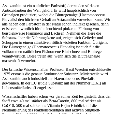
Astaxanthin ist ein natürlicher Farbstoff, der zu den stärksten
Antioxidantien der Welt gehört. Er wird hauptsächlich von
Grünalgen produziert, wobei die Blutregenalge (Haematococcus
Pluvialis) den höchsten Gehalt an Astaxanthin vorweisen kann. Wir
alle haben den Farbstoff in der Natur schon indirekt gesehen, denn
er ist verantwortlich für die leuchtend pink-rote Färbung von
beispielsweise Flamingos und Lachsen. Nehmen die Tiere die
Substanz über die Nahrungskette auf, zeigen sich Gefieder und
Schuppen in einem attraktiven rötlich-violetten Farbton. Übrigens:
Die Blutregenalge (Haematococcus Pluvialis) ist auch für die
vollkommen natürlichen Phänomene Blutschnee und Blutregen
verantwortlich. Diese treten auf, wenn sich die Blutregenalge
massenhaft vermehrt.
Der britische Wissenschaftler Professor Basil Weedon entschlüsselte
1975 erstmals die genaue Struktur der Substanz. Mittlerweile wird
Astaxanthin auch industriell aus Haematococcus Pluvialis
gewonnen. In der EU ist die Substanz mit der Nummer E161j als
Lebensmittelfarbstoff zugelassen.
Wissenschaftler haben schon vor geraumer Zeit festgestellt, dass der
Stoff etwa 40 mal stärker als Beta-Carotin, 800 mal stärker als
CoQ10, 500 mal stärker als Vitamin E (im Hinblick auf die
Neutralisierung des reaktionsfreudigen und aktiven Singulett-