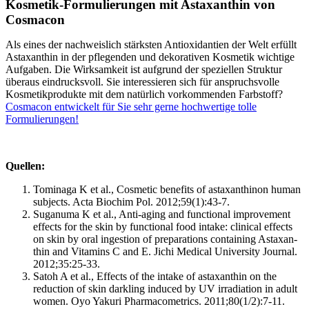
Kosmetik-Formulierungen mit Astaxanthin von
Cosmacon
Als eines der nachweislich stärksten Antioxidantien der Welt erfüllt
Astaxanthin in der pflegenden und dekorativen Kosmetik wichtige
Aufgaben. Die Wirksamkeit ist aufgrund der speziellen Struktur
überaus eindrucksvoll. Sie interessieren sich für anspruchsvolle
Kosmetikprodukte mit dem natürlich vorkommenden Farbstoff?
Cosmacon entwickelt für Sie sehr gerne hochwertige tolle
Formulierungen!
Quellen:
Tominaga K et al., Cosmetic benefits of astaxanthinon human
subjects. Acta Biochim Pol. 2012;59(1):43-7.
Suganuma K et al., Anti-aging and functional improvement
effects for the skin by functional food intake: clinical effects
on skin by oral ingestion of preparations containing Astaxan-
thin and Vitamins C and E. Jichi Medical University Journal.
2012;35:25-33.
Satoh A et al., Effects of the intake of astaxanthin on the
reduction of skin darkling induced by UV irradiation in adult
women. Oyo Yakuri Pharmacometrics. 2011;80(1/2):7-11.