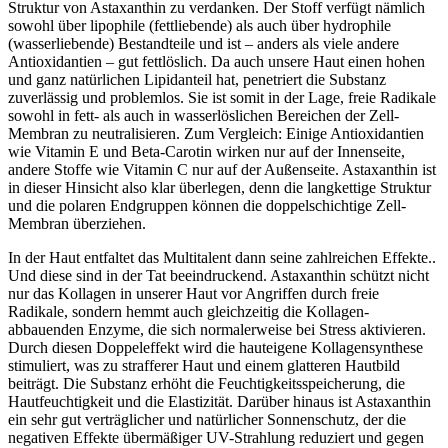
Struktur von Astaxanthin zu verdanken. Der Stoff verfügt nämlich
sowohl über lipophile (fettliebende) als auch über hydrophile
(wasserliebende) Bestandteile und ist – anders als viele andere
Antioxidantien – gut fettlöslich. Da auch unsere Haut einen hohen
und ganz natürlichen Lipidanteil hat, penetriert die Substanz
zuverlässig und problemlos. Sie ist somit in der Lage, freie Radikale
sowohl in fett- als auch in wasserlöslichen Bereichen der Zell-
Membran zu neutralisieren. Zum Vergleich: Einige Antioxidantien
wie Vitamin E und Beta-Carotin wirken nur auf der Innenseite,
andere Stoffe wie Vitamin C nur auf der Außenseite. Astaxanthin ist
in dieser Hinsicht also klar überlegen, denn die langkettige Struktur
und die polaren Endgruppen können die doppelschichtige Zell-
Membran überziehen.
In der Haut entfaltet das Multitalent dann seine zahlreichen Effekte..
Und diese sind in der Tat beeindruckend. Astaxanthin schützt nicht
nur das Kollagen in unserer Haut vor Angriffen durch freie
Radikale, sondern hemmt auch gleichzeitig die Kollagen-
abbauenden Enzyme, die sich normalerweise bei Stress aktivieren.
Durch diesen Doppeleffekt wird die hauteigene Kollagensynthese
stimuliert, was zu strafferer Haut und einem glatteren Hautbild
beiträgt. Die Substanz erhöht die Feuchtigkeitsspeicherung, die
Hautfeuchtigkeit und die Elastizität. Darüber hinaus ist Astaxanthin
ein sehr gut verträglicher und natürlicher Sonnenschutz, der die
negativen Effekte übermäßiger UV-Strahlung reduziert und gegen