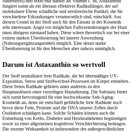
Sauerstoffs) und 6000 mal stärker als Vitamin C ist. Astaxanthin
fungiert somit als ein überaus effektiver Radikalfänger, der auf
molekularer Ebene schädliche und zerstörerische Partikel, die für
verschiedene Erkrankungen verantwortlich sind, entschärft. Aus
diesem Grund ist der Stoff auch für den Einsatz in der Kosmetik
sehr interessant. Angst vor möglichen Farbveränderungen der Haut
muss übrigens niemand haben. Diese wären theoretisch nur bei einer
extrem starken Überdosierung bei innerer Anwendung
(Nahrungsergänzungsmittel) möglich. Eine derart starke
Überdosierung ist für den Menschen aber nahezu unmöglich.
Darum ist Astaxanthin so wertvoll
Der Stoff neutralisiert freie Radikale, die bei übermäßiger UV-
Exposition, Stress und Stoffwechsel-Prozessen im Körper entstehen.
Diese freien Radikale gehören unter anderem zu den
Hauptauslösern einer vorzeitigen Hautalterung. Die Substanz bietet
sich somit hervorragend für eine hochwirksame Anti-Aging-
Kosmetik an, denn sie entschärft gefährliche freie Radikale noch
bevor diese Fette, Proteine und die DNA unserer Zellen durch
Oxidation schädigen kann. Solche Schäden können auch die
Entstehung von Krebs, Diabetes und Herzkrankheiten begünstigen
sowie zu einer allgemeinen kognitiven Verschlechterung beitragen.
Die enorme Wirksamkeit ist insbesondere der außergewöhnlichen