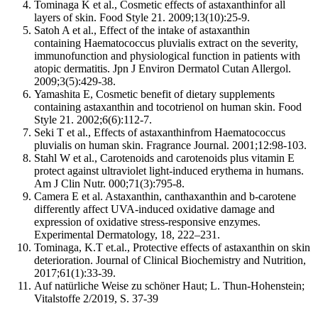
Tominaga K et al., Cosmetic effects of astaxanthinfor all
layers of skin. Food Style 21. 2009;13(10):25-9.
Satoh A et al., Effect of the intake of astaxanthin
containing Haematococcus pluvialis extract on the severity,
immunofunction and physiological function in patients with
atopic dermatitis. Jpn J Environ Dermatol Cutan Allergol.
2009;3(5):429-38.
Yamashita E, Cosmetic benefit of dietary supplements
containing astaxanthin and tocotrienol on human skin. Food
Style 21. 2002;6(6):112-7.
Seki T et al., Effects of astaxanthinfrom Haematococcus
pluvialis on human skin. Fragrance Journal. 2001;12:98-103.
Stahl W et al., Carotenoids and carotenoids plus vitamin E
protect against ultraviolet light-induced erythema in humans.
Am J Clin Nutr. 000;71(3):795-8.
Camera E et al. Astaxanthin, canthaxanthin and b-carotene
differently affect UVA-induced oxidative damage and
expression of oxidative stress-responsive enzymes.
Experimental Dermatology, 18, 222–231.
Tominaga, K.T et.al., Protective effects of astaxanthin on skin
deterioration. Journal of Clinical Biochemistry and Nutrition,
2017;61(1):33-39.
Auf natürliche Weise zu schöner Haut; L. Thun-Hohenstein;
Vitalstoffe 2/2019, S. 37-39