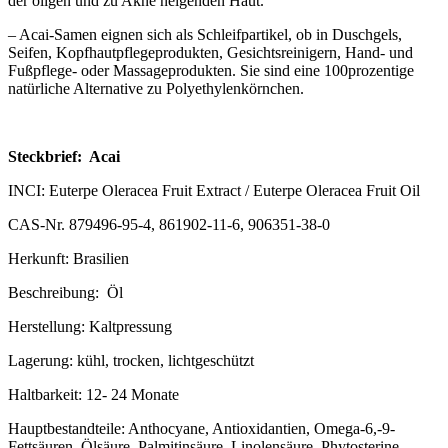
der öligen und zu Akne neigenden Haut.
– Acai-Samen eignen sich als Schleifpartikel, ob in Duschgels,
Seifen, Kopfhautpflegeprodukten, Gesichtsreinigern, Hand- und
Fußpflege- oder Massageprodukten. Sie sind eine 100prozentige
natürliche Alternative zu Polyethylenkörnchen.
Steckbrief: Acai
INCI: Euterpe Oleracea Fruit Extract / Euterpe Oleracea Fruit Oil
CAS-Nr. 879496-95-4, 861902-11-6, 906351-38-0
Herkunft: Brasilien
Beschreibung: Öl
Herstellung: Kaltpressung
Lagerung: kühl, trocken, lichtgeschützt
Haltbarkeit: 12- 24 Monate
Hauptbestandteile: Anthocyane, Antioxidantien, Omega-6,-9-
Fettsäuren, Ölsäure, Palmitinsäure, Linolensäure, Phytosterine