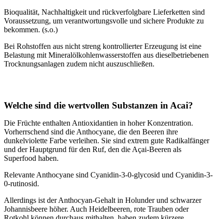
Bioqualität, Nachhaltigkeit und rückverfolgbare Lieferketten sind
Voraussetzung, um verantwortungsvolle und sichere Produkte zu
bekommen. (s.o.)
Bei Rohstoffen aus nicht streng kontrollierter Erzeugung ist eine
Belastung mit Mineralölkohlenwasserstoffen aus dieselbetriebenen
Trocknungsanlagen zudem nicht auszuschließen.
Welche sind die wertvollen Substanzen in Acai?
Die Früchte enthalten Antioxidantien in hoher Konzentration.
Vorherrschend sind die Anthocyane, die den Beeren ihre
dunkelviolette Farbe verleihen. Sie sind extrem gute Radikalfänger
und der Hauptgrund für den Ruf, den die Açai-Beeren als
Superfood haben.
Relevante Anthocyane sind Cyanidin-3-0-glycosid und Cyanidin-3-
0-rutinosid.
Allerdings ist der Anthocyan-Gehalt in Holunder und schwarzer
Johannisbeere höher. Auch Heidelbeeren, rote Trauben oder
Rotkohl können durchaus mithalten, haben zudem kürzere