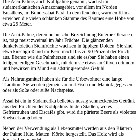
Die Acai-Palme, auch Kohlpalme genannt, wächst im
südamerikanischen Amazonasgebiet, vor allem im Norden
Brasiliens, im Bundesstaat Pará. In dem feuchten, warmen Klima
erreichen die vielen schlanken Stämme des Baumes eine Höhe von
etwa 25 Meter.
Die Acai-Palme, deren botanische Bezeichnung Euterpe Oleracea
ist, trägt meist zweimal im Jahr Früchte. Die glänzenden
dunkelvioletten Steinfrüchte wachsen in üppigen Dolden. Sie sind
etwa kirschgroß und ihr Kern macht bis zu 90 Prozent der Frucht
aus. Ebenso wie die Palmherzen sind sie essbar. Sie haben einen
fettigen, erdigen Geschmack, mit dem sie etwas an Oliven erinnern,
und bewirken im Mund ein adstringierendes Gefühl.
Als Nahrungsmittel haben sie für die Urbewohner eine lange
Tradition. Sie werden gemeinsam mit Fisch und Maniok gegessen
oder als Soße oder süße Nachspeise.
Assai ist ein in Südamerika beliebtes nussig schmeckendes Getränk
aus den Früchten der Kohlpalme. In den Städten, wo es
Gefriertruhen und Eiscafés gibt, wird die pürierte Beere als violettes
Speiseeis angeboten.
Neben der Verwendung als Lebensmittel werden aus den Blättern
der Palme Hüte, Matten, Körbe hergestellt. Das Holz wird als
Baustoff verwendet.