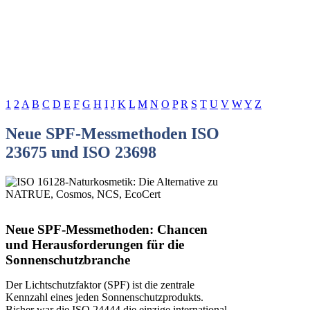
1
2
A
B
C
D
E
F
G
H
I
J
K
L
M
N
O
P
R
S
T
U
V
W
Y
Z
Neue SPF-Messmethoden ISO
23675 und ISO 23698
Neue SPF-Messmethoden: Chancen
und Herausforderungen für die
Sonnenschutzbranche
Der Lichtschutzfaktor (SPF) ist die zentrale
Kennzahl eines jeden Sonnenschutzprodukts.
Bisher war die ISO 24444 die einzige international